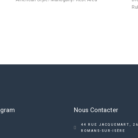
prix
prix
initial
actue
Ru
était :
est :
£69.0
£59.0
agram
Nous Contacter
44 RUE JACQUEMART, 2
ROMANS-SUR-ISÈRE