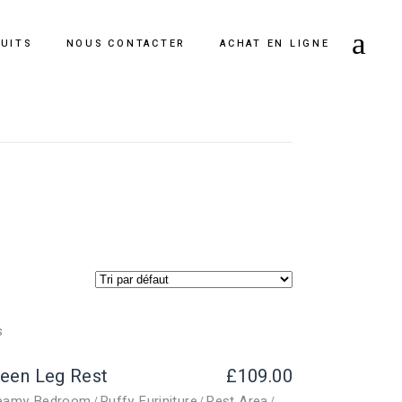
DUITS
NOUS CONTACTER
ACHAT EN LIGNE
een Leg Rest
£
109.00
eamy Bedroom
Puffy Furiniture
Rest Area