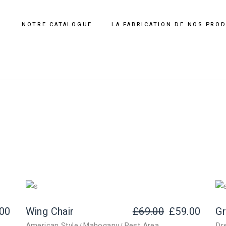
NOTRE CATALOGUE
LA FABRICATION DE NOS PRO
.00
Wing Chair
£
69.00
£
59.00
Gr
Le
Le
American Style
Mahogany
Rest Area
Dr