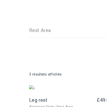
Rest Area
3 résultats affichés
Leg rest
£
49
American Style
Rest Area