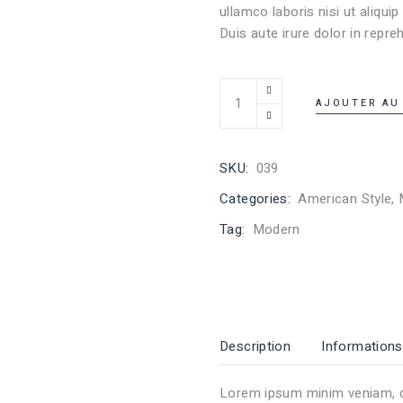
ullamco laboris nisi ut aliq
Duis aute irure dolor in repreh
AJOUTER AU
SKU:
039
Categories:
American Style
,
Tag:
Modern
Description
Information
Lorem ipsum minim veniam, q