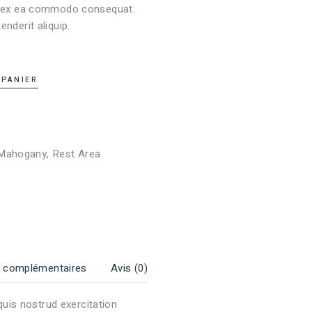
uip ex ea commodo consequat.
enderit aliquip.
 PANIER
Mahogany
,
Rest Area
s complémentaires
Avis (0)
uis nostrud exercitation