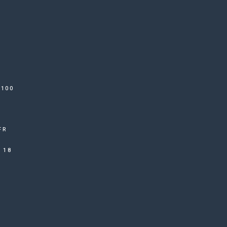
6100
FR
 18